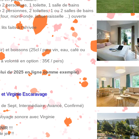
 personnes, 1 toilette, 1 salle de bains
 personnes, 2 toilettes, 1 ou 2 salles de bains
 four, micro-onde, lasse vaisselle ...) ouverte
its faits à l’arrivée
) et boissons (25cl / pers vin, eau, café ou
à volonté en option : 35€ / pers)
i de 2025 en ligne comme exemple)
et Virginie Escaravage
 de Sept, Intermédiaire, Avancé, Confirmé)
, Voyage sonore avec Virginie
ENIR
!!!
e jeu !!