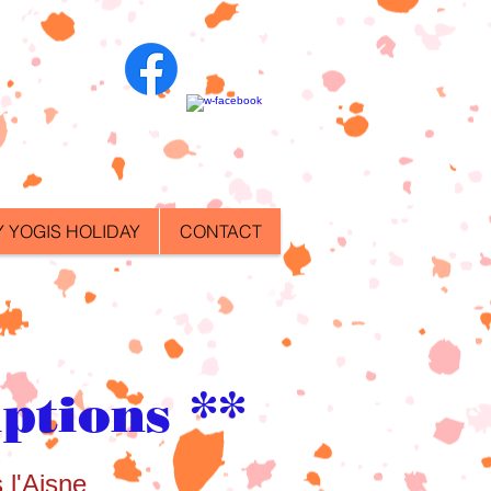
 YOGIS HOLIDAY
CONTACT
**
iptions
 l'Aisne