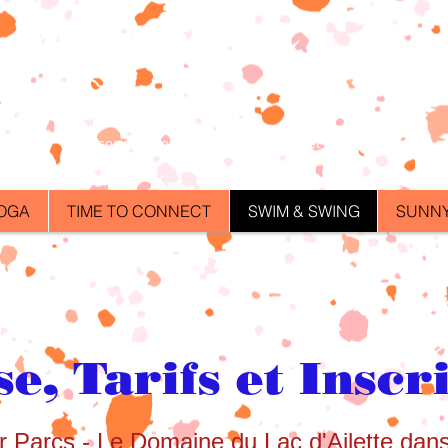
Les Lucky
Dancers
Association loi 1901 - Créée en Juillet 2003
OGA
TIME TO CONNECT
SWIM & SWING
SUNNY
e, Tarifs et Inscr
 Parcs - Le Domaine du Lac d'Ailette dans