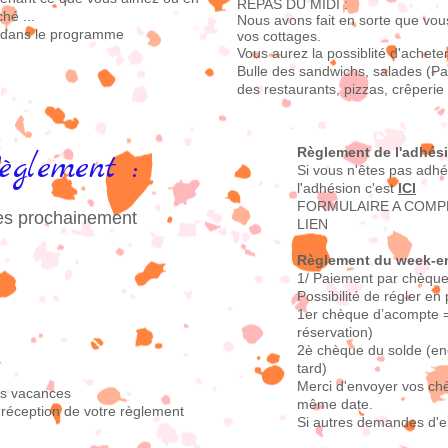
REPAS DU MIDI :
hé ...
Nous avons fait en sorte que vou
es dans le programme
vos cottages.
Vous aurez la possiblité d'acheter
Bulle des sandwichs, salades (Pa
des restaurants, pizzas, crêperie .
Règlement de l'adhés
èglement :
Si vous n'êtes pas adhé
l'adhésion c'est
ICI
FORMULAIRE A COMPL
rtes prochainement
LIEN
Règlement du week-
1/ Paiement par chèque
Possibilité de régler en
1er chèque d’acompte =
réservation)
2è chèque du solde (en
tard)
Merci d'envoyer vos ch
es vacances
même date.
s réception de votre règlement
Si autres demandes d'e