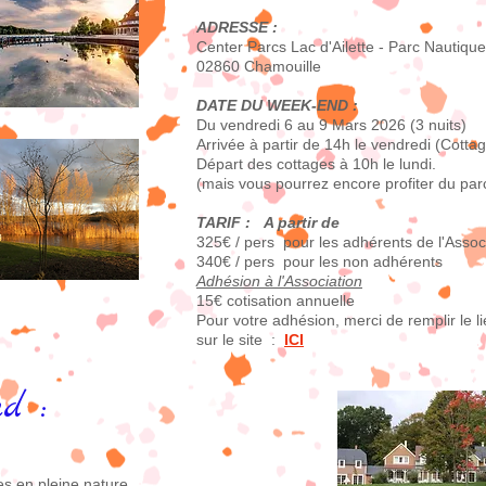
ADRESSE :
Center Parcs Lac d'Ailette - Parc Nautique d
02860 Chamouille
DATE DU WEEK-END :
Du vendredi 6 au 9 Mars 2026 (3 nuits)
Arrivée à partir de 14h le vendredi (Cottag
Départ des cottages à 10h le lundi.
(mais vous pourrez encore profiter du parc 
TARIF : A partir de
325€ / pers pour les adhérents de l'Assoc
340€ / pers pour les non adhérents
Adhésion à l'Association
15€ cotisation annuelle
Pour votre adhésion, merci de remplir le l
sur le site :
ICI
d :
es en pleine nature.