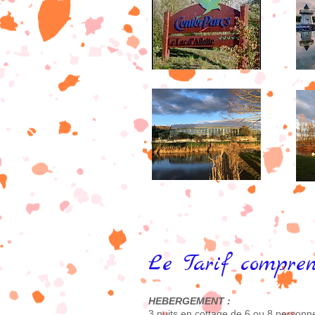
Le Tarif compren
HEBERGEMENT :
3 nuits en cottage de 6 ou 8 personn