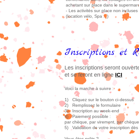
achetant sur place dans le supermarc
- Les activités sur place non inclus
(location vélo, Spa ...)
Inscriptions et R
Les inscriptions seront ouve
et se feront en ligne
ICI
Voici la marche à suivre :
1) Cliquez sur le bouton ci-dessus
2) Remplissez le formulaire
3) Inscription au week-end
4) Paiement possible :
par chèque, par virement, par chèqu
5) Validation de votre inscription dè
Vous êtes prêts ?