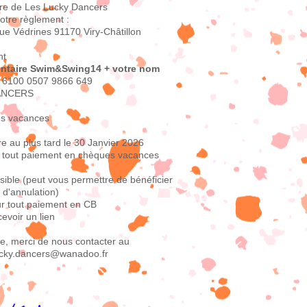
dre de Les Lucky Dancers
otre règlement :
ue Védrines 91170 Viry-Châtillon
nt
ntaire Swim&Swing14 + votre nom
 6100 0507 9866 649
DANCERS
es vacances
e au plus tard le 30 Janvier 2026
 tout paiement en chèques vacances
ible (peut vous permettre de bénéficier
 d'annulation)
r tout paiement en CB
evoir un lien
e, merci de nous contacter au
lucky.dancers@wanadoo.fr