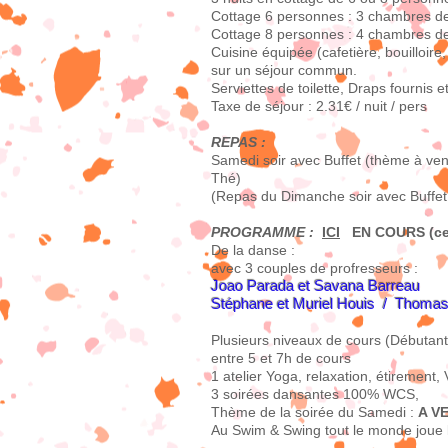
Cottage 6 personnes : 3 chambres de 2
Cottage 8 personnes : 4 chambres de 2
Cuisine équipée (cafetière, bouilloire,
sur un séjour commun.
Serviettes de toilette, Draps fournis et l
Taxe de séjour : 2.31€ / nuit / pers
REPAS :
Samedi soir avec Buffet (thème à venir
Thé)
(Repas du Dimanche soir avec Buffet 
PROGRAMME :
ICI
EN COURS (celu
De la danse :
avec 3 couples de profresseurs :
Joao Parada et Savana Barreau
Stéphane et Muriel Houis / Thomas 
Plusieurs niveaux de cours (Débutant
entre
5 et 7h de cours
1 atelier Yoga, relaxation, étirement
3 soirées dansantes 100% WCS,
Thème de la soirée du Samedi :
A V
Au Swim & Swing tout le monde joue l