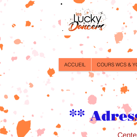
ACCUEIL
COURS WCS & Y
**
Adress
Center