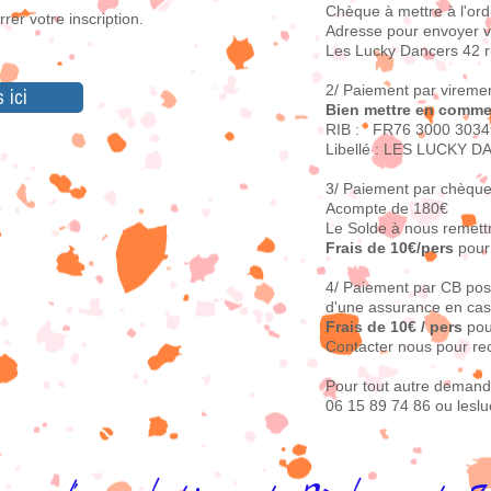
Chèque à mettre à l'or
rer votre inscription.
Adresse pour envoyer v
Les Lucky Dancers 42 r
2/ Paiement par vireme
 ici
Bien mettre en comme
RIB : FR76 3000 3034
Libellé : LES LUCKY 
3/ Paiement par chèqu
Acompte de 180€
Le Solde à nous remettr
Frais de 10€/pers
pour
4/ Paiement par CB poss
d'une assurance en cas
Frais de 10€ / pers
pou
Contacter nous pour rec
Pour tout autre demand
06 15 89 74 86 ou les