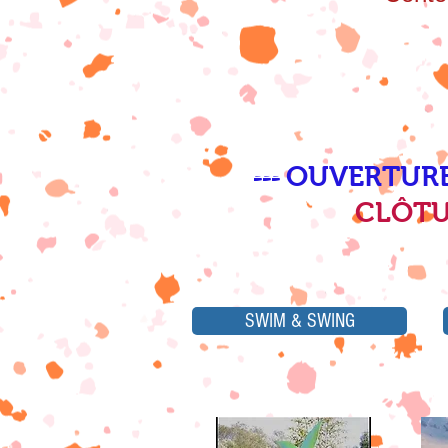
OUVERTURE
===
CLÔTU
SWIM & SWING