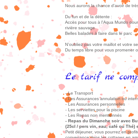
Nous aurons la chance d'avoir de très 
Du fun et de la détente :
Accès pour tous à l'Aqua Mundo pour p
rivière sauvage
Belles balades à faire dans le parc ...
N'oubliez pas votre maillot et votre ser
Du temps libre pour vous promener o
Le tarif ne com
- Le Transport
- Les Assurances annulation ou interr
- Les Assurances personnelles
- Les serviettes pour la piscine
- Les Repas non mentionnés
- Repas du
Dimanche soir avec Buf
(25cl / pers vin, eau, café ou Thé) 
Petit déjeuner, vous pourrez en profit
convenance dans les cottages en am