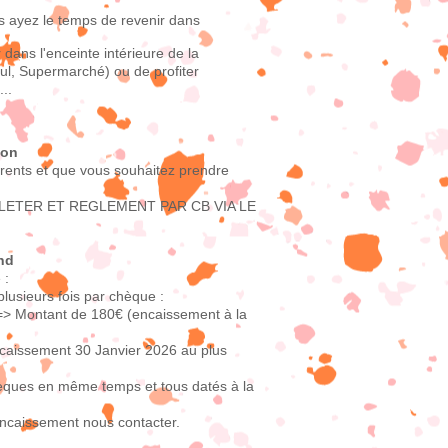
s ayez le temps de revenir dans
 dans l'enceinte intérieure de la
ul, Supermarché) ou de profiter
..
ion
rents et que vous souhaitez prendre
ETER ET REGLEMENT PAR CB VIA LE
end
 :
 plusieurs fois par chèque :
> Montant de 180€ (encaissement à la
caissement 30 Janvier 2026 au plus
èques en même temps et tous datés à la
ncaissement nous contacter.