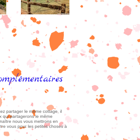
omplémentaires
ez partager le même cottage, il
ux qui partagerons le même
naître nous vous mettrons en
ntre vous pour les petites choses à