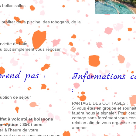
belles salles ...
rofiter de la piscine, des tobogans, de la
viette de bain ...
u tout simplement vous reposer
prend pas :
Informations c
:
uption de séjour
PARTAGE DES COTTAGES :
Si vous êtes en groupe et souhait
faudra nous le signaler. Pour ce
cottage sans forcément vous con
fet à volonté et boissons
relation afin de vous organiser e
en option : 35€ / pers
amener...
er à l'heure de votre
enant ce que vous aimez ou en