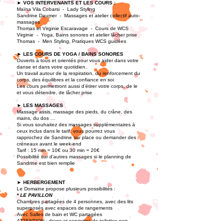
► VOS INTERVENANTS ET LES COURS :
Maïna
Vila Cobarsi - Lady Styling
Sandrine Daumer - Massages
et atelier collectif auto-
massages
Thomas et Virginie Escaravage - Cours de WCS
Virginie - Yoga, Bains sonores et atelier lâcher prise
Thomas - Men Styling, Pratiques WCS guidées
► LES COURS DE YOGA / BAINS SONORES
Ouverts à tous et orientés pour vous aider dans votre
danse et dans votre quotidien.
Un travail autour de la respiration, du renforcement du
corps, des équilibres et la confiance en soi
Les cours permettront aussi d’étirer votre corps, de le
et vous détendre, de lâcher prise
► LES MASSAGES
Massage assis, massage des pieds, du crâne, des
mains, du dos …
Si vous souhaitez des massages supplémentaires à
ceux inclus dans le tarif, vous pourrez vous
rapprochez de Sandrine sur place ou demander des
créneaux avant le week-end
Tarif : 15 min = 10€ ou 30 min = 20€
Possibilité sur d’autres massages si le planning de
Sandrine est bien remplie
► HERBERGEMENT
Le Domaine propose plusieurs possibilités :
* LE PAVILLON
Chambres partagées de 4 personnes, avec des lits
superposés avec espaces de rangements
Avec Salles de bain et WC partagées
ATTENTION : draps et serviettes de toilettes non