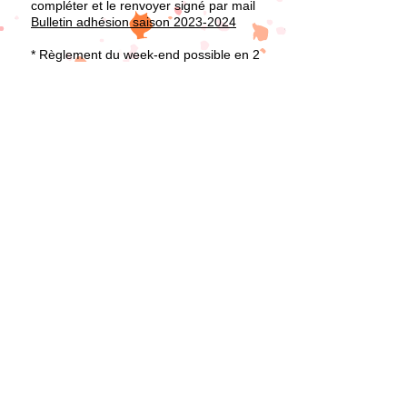
compléter et le renvoyer signé par mail
Bulletin adhésion saison 2023-2024
* Règlement du week-end possible en 2
fois
Si paiement en 2 fois : acompte de
180€ encaisser à réception / le solde
sera encaissé au 4 Septembre
Les différents règlements possible
:
► Par chèque à l'ordre de Les Lucky
Dancers (si paiement en 2 fois et par
chèque merci d'envoyer vos 2 chèques
en même temps)
► Par virement
Titulaire : Les Lucky Dancers
IBAN : FR76 3000 3034 6100 0507
9866 649
► Par CB (frais 8€) possibilité d'être
couvert avec l'assurance de votre carte
en fonction de votre CB
un lien vous sera envoyé directement
pour effectuer le règlement
► Par chèques vacances ou coupons
sport ANCV (frais
8€)