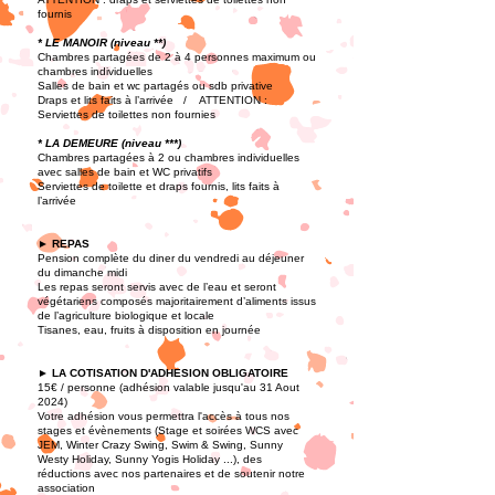
fournis
* LE MANOIR (niveau **)
Chambres partagées de 2 à 4 personnes maximum ou
chambres individuelles
Salles de bain et wc partagés ou sdb privative
Draps et lits faits à l’arrivée / ATTENTION :
Serviettes de toilettes non fournies
* LA DEMEURE (niveau ***)
Chambres partagées à 2 ou chambres individuelles
avec salles de bain et WC privatifs
Serviettes de toilette et draps fournis, lits faits à
l’arrivée
► REPAS
Pension complète du diner du vendredi au déjeuner
du dimanche midi
Les repas seront servis avec de l’eau et seront
végétariens composés majoritairement d’aliments issus
de l’agriculture biologique et locale
Tisanes, eau, fruits à disposition en journée
► LA COTISATION D'ADHESION OBLIGATOIRE
15€ / personne (adhésion valable jusqu'au 31 Aout
2024)
Votre adhésion vous permettra l'accès à tous nos
stages et évènements (
Stage et soirées WCS avec
JEM,
Winter Crazy Swing, Swim & Swing, Su
nny
Westy Holiday, Sunny Yogis Holiday ...), des
réductions avec nos partenaires et de soutenir notre
association