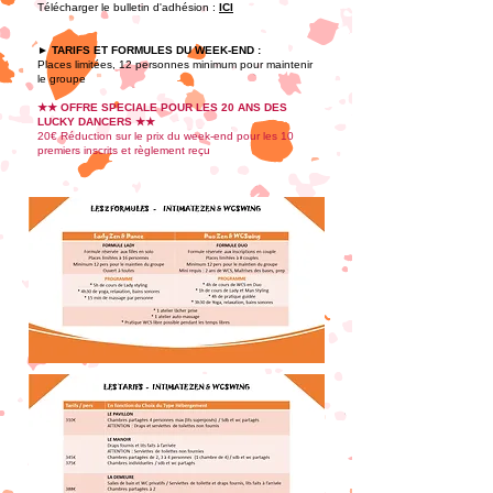
Télécharger le bulletin d'adhésion :
ICI
► TARIFS
ET FORMULES DU
WEEK-END :
Places limitées, 12 personnes minimum pour maintenir
le groupe
★★ OFFRE SPECIALE
POUR LES 20 ANS DES
LUCKY DANCERS ★★
20€ Réduction sur le prix du week-end pour les 10
premiers inscrits et règlement reçu