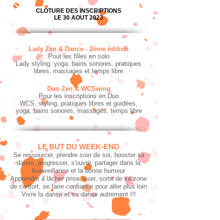
CLOTURE DES INSCRIPTIONS
LE 30 AOUT 2023
Lady Zen & Dance - 2ème édition
Pour les filles en solo
Lady styling, yoga, bains sonores, pratiques
libres, massages et temps libre
Duo Zen & WCSwing
Pour les inscriptions en Duo
WCS, styling, pratiques libres et guidées,
yoga, bains sonores, massages, temps libre
LE BUT DU WEEK-END
Se ressourcer, prendre soin de soi, booster sa
danse, progresser, s'ouvrir, pa
rtager dans la
bienveillance et la bonne humeur
Apprendre à lâcher prise, oser, sortir de sa zone
de confort, se faire confiance pour aller plus loin
Vivre la
danse et sa danse autrement !!!