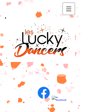
Les Lucky Dancers
Association loi 1901 - Créée en Juillet 2003