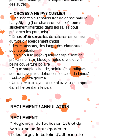
des autres
► CHOSES A NE PAS OUBLIER :
* Chaussettes ou chaussures de danse pour le
Lady Styling (Les chaussures d’extérieures
strictement interdites dans les salles pour
préserver les parquets)
* Draps et/ou serviettes de toilettes en fonction
du type d’hébergement choisi
* des chaussons, des tongs, des chaussures
pour se balader
* Tapis pour le yoga (quelques tapis sont en
prêts sur place), blocs, sangles si vous avez,
petite couverture polaire
* Tenue souple, chaude, polaire (les pratiques
pourront avoir lieu dehors en fonction du temps)
* Prévoir votre gourde
* Une serviette si vous souhaitez vous allonger
dans l’herbe dans le parc
REGLEMENT / ANNULATION
REGLEMENT
* Règlement de l'adhésion 15€ et du
week-end se font séparément
Téléchargez le bulletin d'adhésion, le