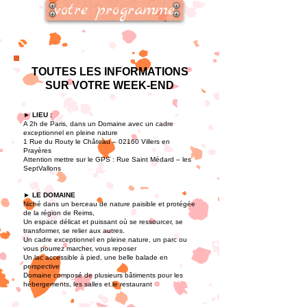
votre programme
TOUTES LES INFORMATIONS
SUR VOTRE WEEK-END
► LIEU :
A 2h de Paris, dans un Domaine avec un cadre
exceptionnel en pleine nature
1 Rue du Routy le Château – 02160 Villers en
Prayères
Attention mettre sur le GPS : Rue Saint Médard – les
SeptVallons
► LE DOMAINE
Niché dans un berceau de nature paisible et protégée
de la région de Reims,
Un espace délicat et puissant où se ressourcer, se
transformer, se relier aux autres.
Un cadre exceptionnel en pleine nature, un parc ou
vous pourrez marcher, vous reposer
Un lac accessible à pied, une belle balade en
perspective
Domaine composé de plusieurs bâtiments pour les
hébergements, les salles et le restaurant