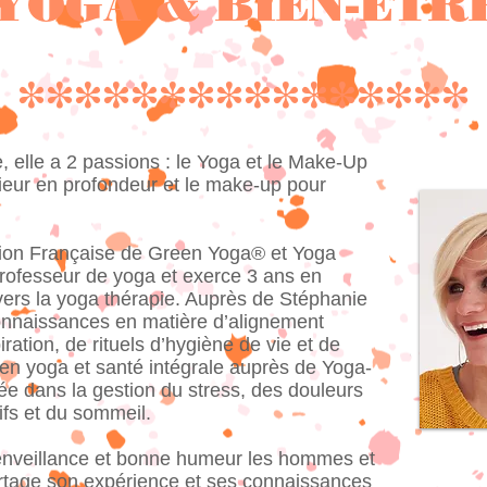
YOGA & BIEN-ÊTR
****************
e, elle a 2 passions : le Yoga et le Make-Up
rieur en profondeur et le make-up pour
ration Française de Green Yoga® et Yoga
professeur de yoga et exerce 3 ans en
vers la yoga thérapie. Auprès de Stéphanie
nnaissances en matière d’alignement
ration, de rituels d’hygiène de vie et de
en yoga et santé intégrale auprès de Yoga-
sée dans la gestion du stress, des douleurs
ifs et du sommeil.
enveillance et bonne humeur les hommes et
artage son expérience et ses connaissances