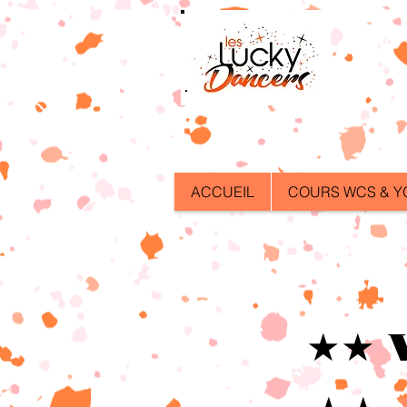
ACCUEIL
COURS WCS & Y
★★ 