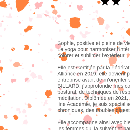
★★
Sophie, positive et pleine de vi
Le yoga pour harmoniser l’inté
colorer et sublimer l’extérieur.
Elle est Certifiée par la Fédé
Alliance en 2019, elle devient 
entreprise avant de m’orienter 
BILLARD, j’approfondie mes co
postural, de techniques de respi
méditation. Diplômée en 2021, 
line Académie, je suis spéciali
chroniques, des troubles digest
Elle accompagne ainsi avec bi
les femmes qui la suivent et p