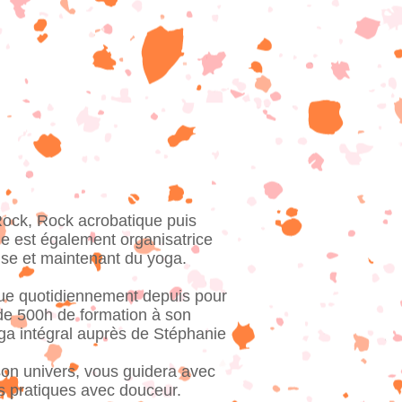
Rock, Rock acrobatique puis
e est également organisatrice
se et maintenant du yoga.
que quotidiennement depuis pour
 de 500h de formation à son
ga intégral auprès de Stéphanie
 son univers, vous guidera avec
 pratiques avec douceur.