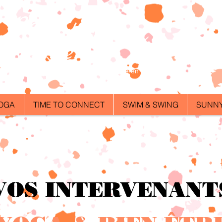
Les Lucky
Dancers
Association loi 1901 - Créée en Juillet 2003
OGA
TIME TO CONNECT
SWIM & SWING
SUNNY
VOS INTERVENANT